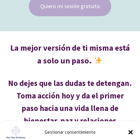
Quiero mi sesión gratuita
La mejor versión de ti misma está
a solo un paso.
No dejes que las dudas te detengan.
Toma acción hoy y da el primer
paso hacia una vida llena de
bienestar, paz y relaciones
auténticas.
Gestionar consentimiento