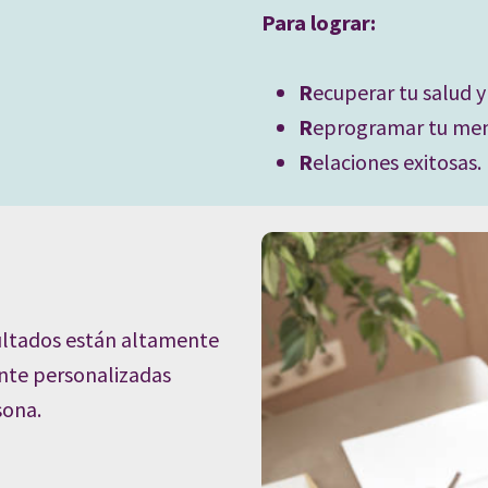
Para lograr:
R
ecuperar tu salud y
R
eprogramar tu men
R
elaciones exitosas.
ultados están altamente
nte personalizadas
sona.