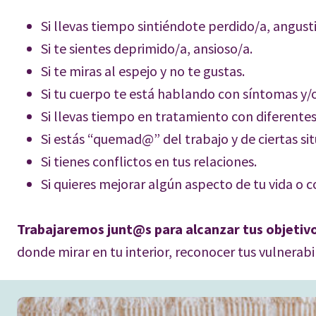
Si llevas tiempo sintiéndote perdido/a, angust
Si te sientes deprimido/a, ansioso/a.
Si te miras al espejo y no te gustas.
Si tu cuerpo te está hablando con síntomas y
Si llevas tiempo en tratamiento con diferentes
Si estás “quemad@” del trabajo y de ciertas sit
Si tienes conflictos en tus relaciones.
Si quieres mejorar algún aspecto de tu vida o
Trabajaremos junt@s para alcanzar tus objetivos 
donde mirar en tu interior, reconocer tus vulnerabil